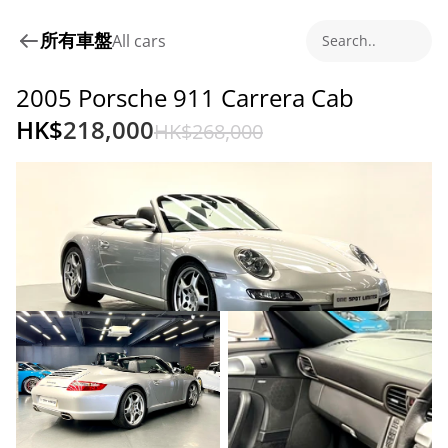
所有車盤
All cars
Search..
2005 Porsche 911 Carrera Cab 
HK$
218,000
HK$
268,000