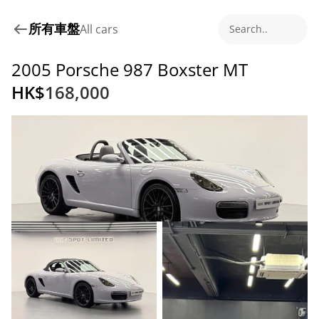
所有車盤
All cars
Search..
2005 Porsche 987 Boxster MT
HK$
168,000