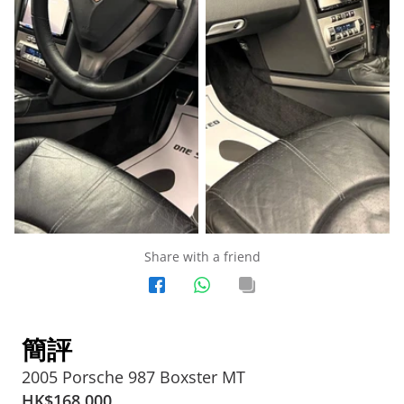
Share with a friend
簡評
2005 Porsche 987 Boxster MT
HK$
168,000