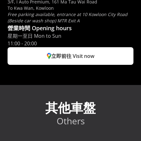
3/F, I Auto Premium, 161 Ma Tau Wai Road
To Kwa Wan, Kowloon
Free parking available, entrance at 10 Kowloon City Road 
(Beside car wash shop) MTR Exit A
營業時間 Opening hours
星期一至日 Mon to Sun 
11:00 - 20:00
立即前往 Visit now
其他車盤
Others