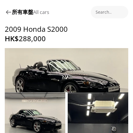
所有車盤
All cars
Search..
2009 Honda S2000
HK$
288,000