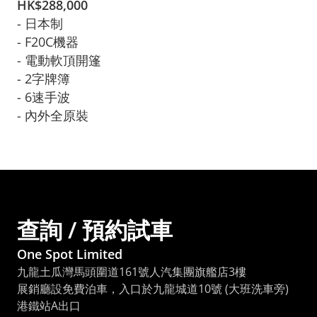
HK$
288,000
- 日本制

- F20C機器

- 電動軟頂開篷
- 2字牌簿

- 6速手波

- 內外全原裝
查詢 / 預約試車
One Spot Limited
九龍土瓜灣馬頭圍道161號人汽集團旗艦店3樓
展銷廳設免費泊車，入口於九龍城道10號 (大班洗車旁) 
港鐵站A出口