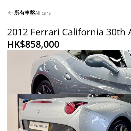
所有車盤
All cars
2012 Ferrari California 30th
HK$
858,000