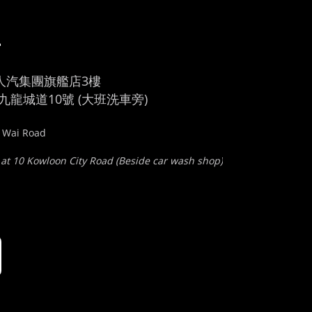
車
人汽集團旗艦店3樓
龍城道10號 (大班洗車旁)
u Wai Road
 at 10 Kowloon City Road (Beside car wash shop)