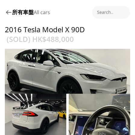
所有車盤
All cars
Search..
2016 Tesla Model X 90D
 (SOLD) HK$
488,000