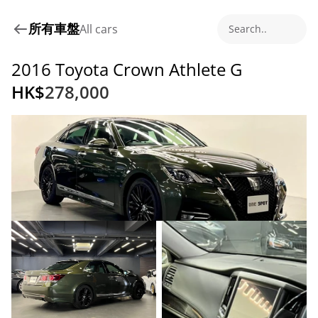
所有車盤
All cars
Search..
2016 Toyota Crown Athlete G
HK$
278,000