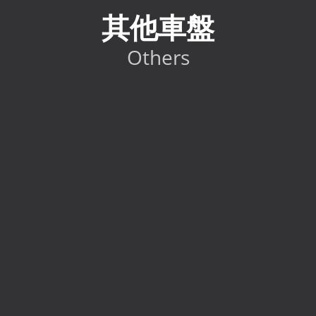
其他車盤
Others
2024 Toyota GR86 RC
HK$
298,000