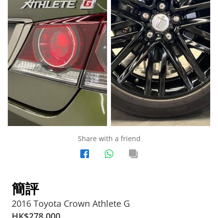
Share with a friend
簡評
2016 Toyota Crown Athlete G
HK$
278,000