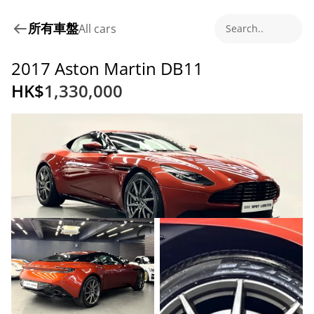
所有車盤
All cars
Search..
2017 Aston Martin DB11
HK$
1,330,000