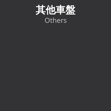
其他車盤
Others
2024 Toyota GR86 RC
HK$
298,000