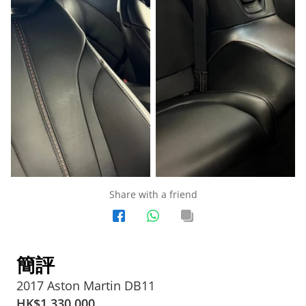
Share with a friend
簡評
2017 Aston Martin DB11
HK$
1,330,000