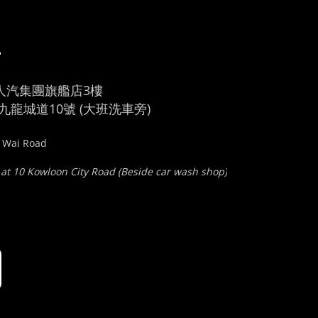
車
人汽集團旗艦店3樓
龍城道10號 (大班洗車旁)
u Wai Road
 at 10 Kowloon City Road (Beside car wash shop)