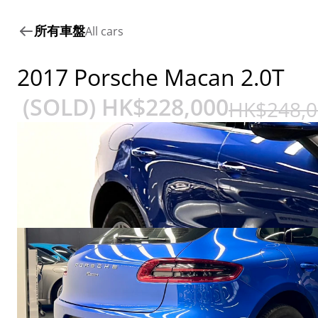
所有車盤
All cars
2017 Porsche Macan 2.0T
 (SOLD) HK$
228,000
HK$
248,