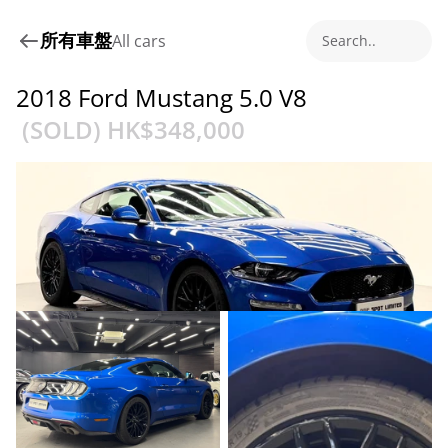
所有車盤
All cars
Search..
2018 Ford Mustang 5.0 V8
 (SOLD) HK$
348,000