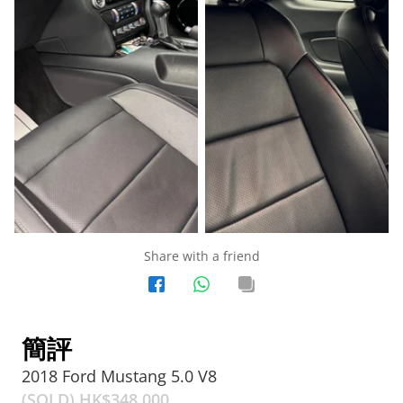
Share with a friend
簡評
2018 Ford Mustang 5.0 V8
(SOLD) HK$
348,000