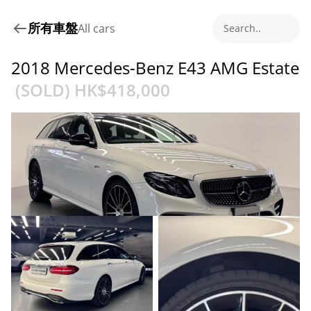
所有車盤
All cars
Search..
2018 Mercedes-Benz E43 AMG Estate
 (SOLD) HK$
418,000