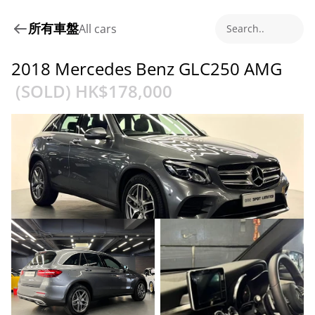
所有車盤
All cars
Search..
2018 Mercedes Benz GLC250 AMG
 (SOLD) HK$
178,000