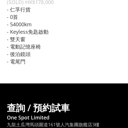
(SOLD) HK$
178,000
- 仁孚行貨

- 0首

- 54000km

- Keyless免匙啟動
- 雙天窗

- 電動記憶座椅

- 後泊鏡頭

- 電尾門
查詢 / 預約試車
One Spot Limited
九龍土瓜灣馬頭圍道161號人汽集團旗艦店3樓