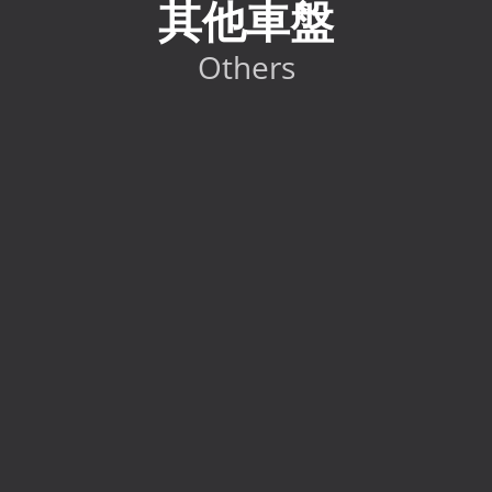
其他車盤
Others
2024 Toyota GR86 RC
HK$
298,000