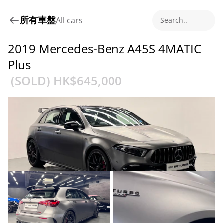
所有車盤
All cars
Search..
2019 Mercedes-Benz A45S 4MATIC 
Plus
 (SOLD) HK$
645,000