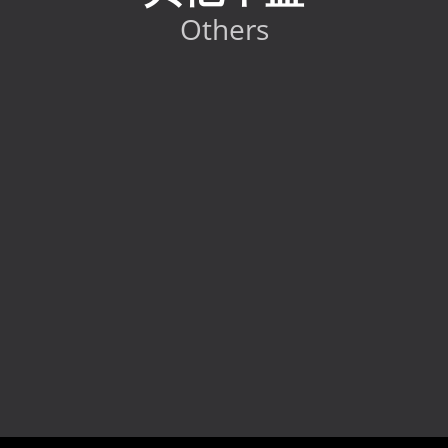
Others
2024 Toyota GR86 RC
HK$
298,000