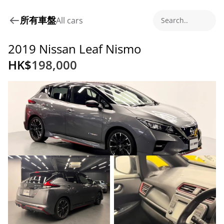
所有車盤
All cars
Search..
2019 Nissan Leaf Nismo
HK$
198,000