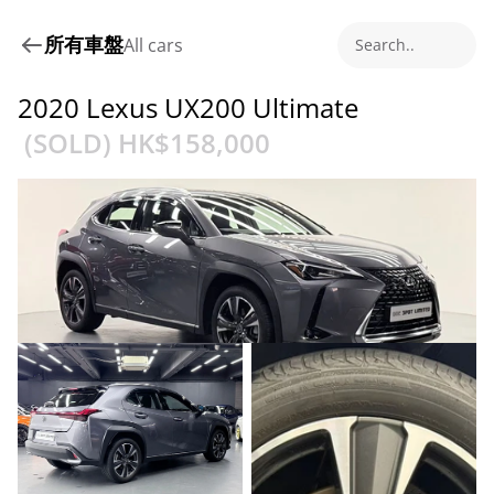
所有車盤
All cars
Search..
2020 Lexus UX200 Ultimate
 (SOLD) HK$
158,000