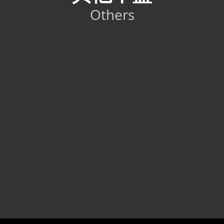
Others
2024 Toyota GR86 RC
HK$
298,000