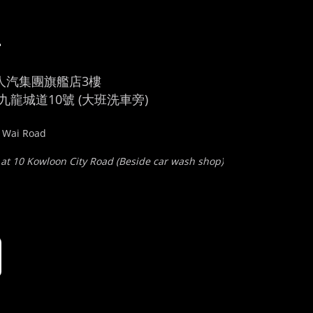
車
人汽集團旗艦店3樓
龍城道10號 (大班洗車旁)
u Wai Road
 at 10 Kowloon City Road (Beside car wash shop)