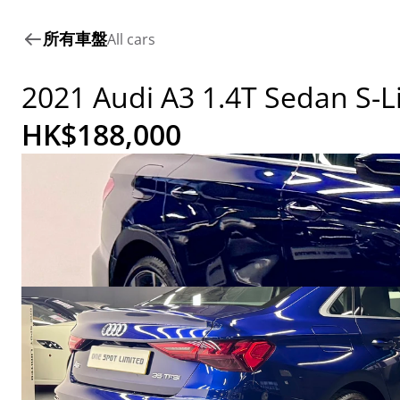
所有車盤
All cars
2021 Audi A3 1.4T Sedan S-L
HK$
188,000