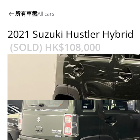
所有車盤
All cars
2021 Suzuki Hustler Hybrid
 (SOLD) HK$
108,000