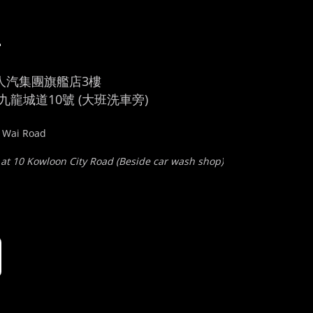
車
人汽集團旗艦店3樓
龍城道10號 (大班洗車旁)
u Wai Road
 at 10 Kowloon City Road (Beside car wash shop)