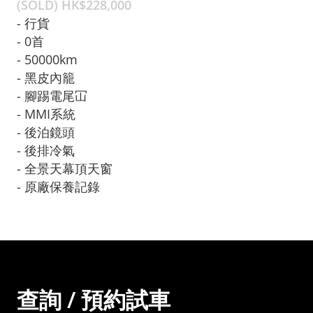
(SOLD) HK$
228,000
- 行貨

- 0首

- 50000km

- 黑皮內籠

- 腳踢電尾冚
- MMI系統

- 後泊鏡頭

- 後排冷氣

- 全景天幕頂天窗

- 原廠保養記錄
查詢 / 預約試車