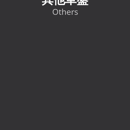
Others
2024 Toyota GR86 RC
HK$
298,000