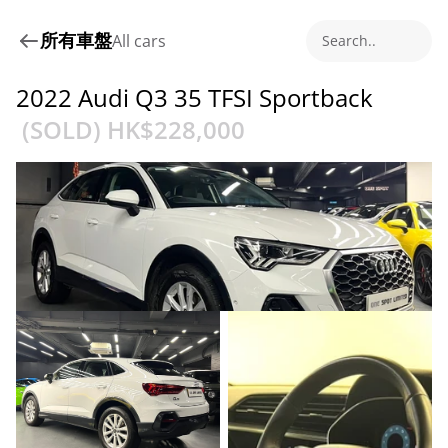
所有車盤
All cars
Search..
2022 Audi Q3 35 TFSI Sportback
 (SOLD) HK$
228,000