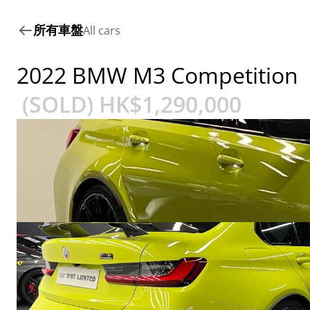
所有車盤
All cars
2022 BMW M3 Competition
 (SOLD) HK$
1,290,000