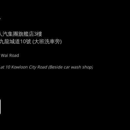
車
人汽集團旗艦店3樓
龍城道10號 (大班洗車旁)
u Wai Road
 at 10 Kowloon City Road (Beside car wash shop)