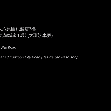
車
人汽集團旗艦店3樓
龍城道10號 (大班洗車旁)
u Wai Road
 at 10 Kowloon City Road (Beside car wash shop)