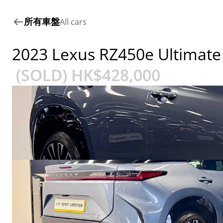
所有車盤
All cars
2023 Lexus RZ450e Ultimate
 (SOLD) HK$
428,000