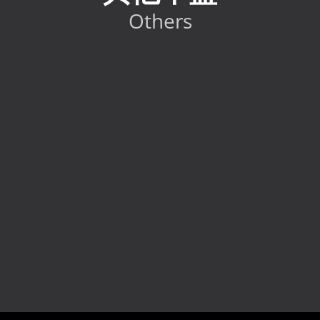
Others
2024 Toyota GR86 RC
HK$
298,000