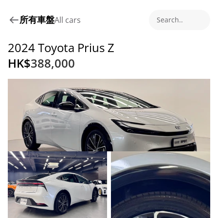
所有車盤
All cars
Search..
2024 Toyota Prius Z
HK$
388,000