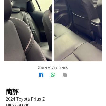
Share with a friend
簡評
2024 Toyota Prius Z
HK$
388,000