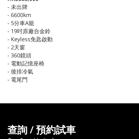
- 未出牌        

- 6600km

- 5分車A籠

- 19吋原廠合金鈴

- Keyless免匙啟動
- 2天窗

- 360鏡頭

- 電動記憶座椅

- 後排冷氣

- 電尾門
查詢 / 預約試車